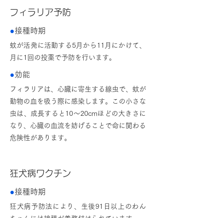
フィラリア予防
●
接種時期
蚊が活発に活動する5月から11月にかけて、
月に1回の投薬で予防を行います。
●
効能
フィラリアは、心臓に寄生する線虫で、蚊が
動物の血を吸う際に感染します。この小さな
虫は、成長すると10～20cmほどの大きさに
なり、心臓の血流を妨げることで命に関わる
危険性があります。
狂犬病ワクチン
●
接種時期
狂犬病予防法により、生後91日以上のわん