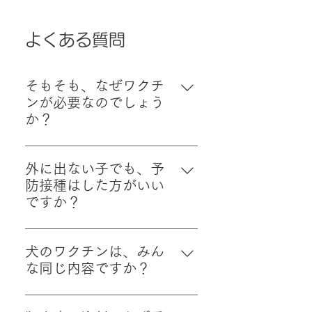
よくある質問
そもそも、なぜワクチ
ンが必要なのでしょう
か？
ワクチンは、わんちゃん・ねこち
ゃんをこわい感染症から守るため
外に出ない子でも、予
の大切な予防です。 一度かかって
防接種はした方がいい
しまうと重くなりやすい病気もあ
ですか？
るため、元気なうちに備えてあげ
はい、室内飼いの子にも予防接種
ることがとても大切です。
はおすすめしています。 ウイルス
犬のワクチンは、みん
や細菌は、人の靴や服を通してお
な同じ内容ですか？
うちの中に入ってくることもあり
わんちゃんのワクチンにはいくつ
ます。 「外に出ないから大丈夫」