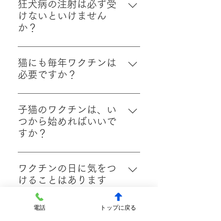
か種類があり、 ・年齢 ・生活環
と思わず、安心のための予防とし
狂犬病の注射は必ず受
境（お散歩の頻度、他の犬との接
て考えていただけたらと思いま
けないといけません
触など） によっておすすめが変わ
す。
か？
ります。 その子に合った内容を、
はい、狂犬病予防接種は法律で定
診察時に一緒に相談しながら決め
められている大切な予防接種で
ていきますのでご安心ください。
猫にも毎年ワクチンは
す。 年に1回、忘れずに受けるよ
必要ですか？
うにしましょう。
はい、ねこちゃんも感染症から身
を守るためにワクチンが大切で
子猫のワクチンは、い
す。 特に外に出る子は感染のリス
つから始めればいいで
クが高くなります。 生活スタイル
すか？
に合わせて、無理のない予防方法
子猫ちゃんは、成長に合わせて数
をご提案しています。
回に分けてワクチンを接種しま
ワクチンの日に気をつ
す。 開始の時期や間隔について
けることはあります
は、来院時にわかりやすくご説明
か？
しますので、初めての方もご安心
電話
トップに戻る
食欲がない、いつもと様子が違う
ください。