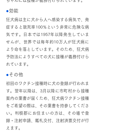
ちゃんには接種が義務付けられています。
●
効能
狂犬病は主に犬から人へ感染する病気で、発
症すると致死率100％という非常に危険な病
気です。日本では1957年以降発生していま
せんが、世界では毎年約10万人が狂犬病に
より命を落としています。そのため、狂犬病
予防法によりすべての犬に接種が義務付けら
れています。
●
その他
初回のワクチン接種時に犬の登録が行われま
す。翌年以降は、3月以降に市町村から接種
案内の葉書が届くため、狂犬病ワクチン接種
をご希望の際は、その葉書を持参してくださ
い。利根郡にお住まいの方は、その場で登
録・注射申請、鑑札交付、注射済票交付が行
えます。